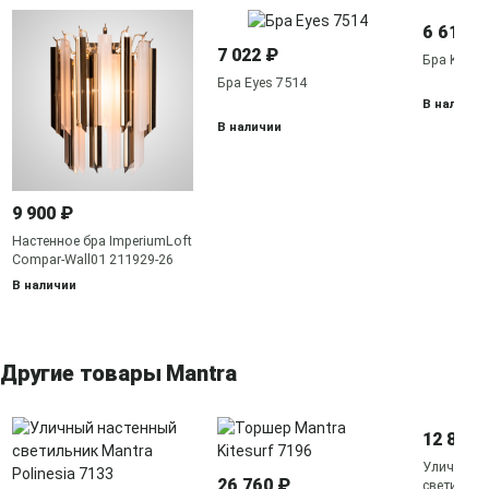
6 617 ₽
7 022 ₽
Бра Kitesu
Бра Eyes 7514
В наличии
В наличии
9 900 ₽
Настенное бра ImperiumLoft
Compar-Wall01 211929-26
В наличии
Другие товары Mantra
12 836 
Уличный 
26 760 ₽
светильни