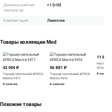
Диапазон рабочих
+1-[+35]
температур
Комплектация
Лампочки
Товары коллекции Mod
11 886 
Настенный
42 504 ₽
56 881 ₽
Africa 941
В наличии
Торшер напольный AFRICA
Торшер напольный AFRICA
Mantra 9417
Mantra 9416
В наличии
В наличии
Похожие товары