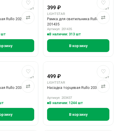
ое
ие
Добавить в избранное
Добавить в сравнение
Добавить в 
Добавить в 
♡
♡
399 ₽
/шт
/шт
LIGHTSTAR
⇄
⇄
ая Rullo 202481
Рамка для светильника Rullo
201435
Артикул: 201435
0 шт
В наличии: 313 шт
орзину
В корзину
ое
ие
Добавить в избранное
Добавить в сравнение
Добавить в 
Добавить в 
♡
♡
499 ₽
/шт
/шт
LIGHTSTAR
⇄
⇄
ая Rullo 203487
Насадка торцевая Rullo 203437
Артикул: 203437
 шт
В наличии: 1244 шт
орзину
В корзину