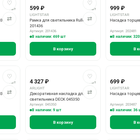
Добавить в избранное
Добавить в сравнение
Добавить в избранн
Добавить в сравнен
♡
♡
599 ₽
999 ₽
/шт
/шт
LIGHTSTAR
LIGHTSTAR
⇄
⇄
03440
Рамка для светильника Rullo
Насадка торцев
201436
Артикул: 201436
Артикул: 202481
В наличии: 469 шт
В наличии: 32
В корзину
В к
Добавить в избранное
Добавить в сравнение
Добавить в избранн
Добавить в сравнен
♡
♡
4 327 ₽
699 ₽
/шт
/шт
ARLIGHT
LIGHTSTAR
⇄
⇄
03486
Декоративная накладка для
Насадка торцев
светильника DECK 045350
Артикул: 045350
Артикул: 203487
В наличии: 9 шт
В наличии: 36
В корзину
В к