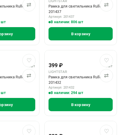
LIGHTSTAR
⇄
⇄
ильника Rullo
Рамка для светильника Rullo
201437
Артикул: 201437
6 шт
В наличии: 806 шт
орзину
В корзину
ое
ие
Добавить в избранное
Добавить в сравнение
Добавить в 
Добавить в 
♡
♡
399 ₽
/шт
/шт
LIGHTSTAR
⇄
⇄
ильника Rullo
Рамка для светильника Rullo
201432
Артикул: 201432
9 шт
В наличии: 294 шт
орзину
В корзину
ое
ие
Добавить в избранное
Добавить в сравнение
Добавить в 
Добавить в 
♡
♡