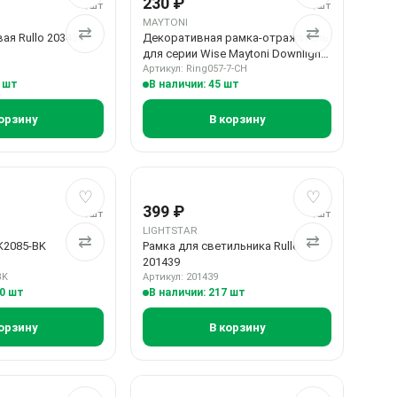
230 ₽
/шт
/шт
MAYTONI
⇄
⇄
ая Rullo 203436
Декоративная рамка-отражатель
для серии Wise Maytoni Downlight
Ring057-7-CH
Артикул: Ring057-7-CH
1 шт
В наличии: 45 шт
орзину
В корзину
ое
ие
Добавить в избранное
Добавить в сравнение
Добавить в 
Добавить в 
♡
♡
399 ₽
/шт
/шт
LIGHTSTAR
⇄
⇄
K2085-BK
Рамка для светильника Rullo
201439
BK
Артикул: 201439
30 шт
В наличии: 217 шт
орзину
В корзину