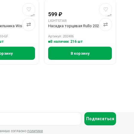
ое
ие
Добавить в избранное
Добавить в сравнение
Добавить в 
Добавить в 
♡
♡
599 ₽
/шт
/шт
LIGHTSTAR
⇄
⇄
ильника Wise
Насадка торцевая Rullo 202486
10-GF
Артикул: 202486
 шт
В наличии: 216 шт
орзину
В корзину
Подписаться
данных согласно
политике