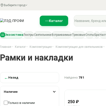
Выберите город
Поиск по каталогу
Каталог
Экосистема
Люстры
Светильники
Встраиваемые
Трековые
Споты
Бра
Нас
Главная
Каталог
Комплектующие
Комплектующие для светильников
Рамки и накладки
←
Найдено
781
Назад
Наличие
Наличие
250 ₽
Только в наличии