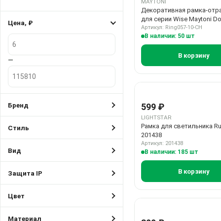
MAYTONI
Декоративная рамка-отр
для серии Wise Maytoni Do
Цена, ₽
Ring057-10-CH
Артикул: Ring057-10-CH
В наличии: 50 шт
Цена, ₽
В корзину
—
Бренд
599 ₽
LIGHTSTAR
Рамка для светильника Ru
Стиль
201438
Артикул: 201438
Вид
В наличии: 185 шт
В корзину
Защита IP
Цвет
Материал