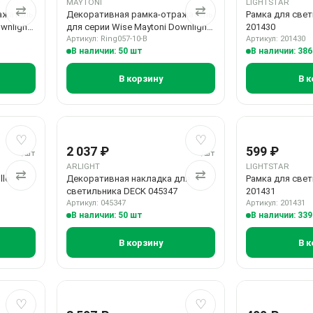
MAYTONI
LIGHTSTAR
⇄
⇄
ажатель
Декоративная рамка-отражатель
Рамка для свет
wnlight
для серии Wise Maytoni Downlight
201430
Ring057-10-B
Артикул: Ring057-10-B
Артикул: 201430
В наличии: 50 шт
В наличии: 38
В корзину
В к
Добавить в избранное
Добавить в сравнение
Добавить в избранн
Добавить в сравнен
♡
♡
2 037 ₽
599 ₽
/шт
/шт
ARLIGHT
LIGHTSTAR
⇄
⇄
llo
Декоративная накладка для
Рамка для свет
светильника DECK 045347
201431
Артикул: 045347
Артикул: 201431
В наличии: 50 шт
В наличии: 33
В корзину
В к
Добавить в избранное
Добавить в сравнение
Добавить в избранн
Добавить в сравнен
♡
♡