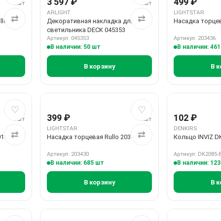
3 597 ₽
499 ₽
/шт
/шт
ARLIGHT
LIGHTSTAR
⇄
⇄
llo
Декоративная накладка для
Насадка торцев
светильника DECK 045353
Артикул: 045353
Артикул: 203436
В наличии: 50 шт
В наличии: 46
В корзину
В к
Добавить в избранное
Добавить в сравнение
Добавить в избранн
Добавить в сравнен
♡
♡
399 ₽
102 ₽
/шт
/шт
LIGHTSTAR
DENKIRS
⇄
⇄
01490
Насадка торцевая Rullo 203430
Кольцо INVIZ D
Артикул: 203430
Артикул: DK2085-
В наличии: 685 шт
В наличии: 12
В корзину
В к