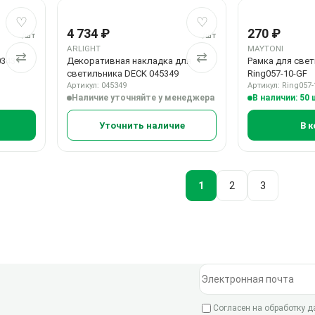
Добавить в избранное
Добавить в сравнение
Добавить в избранн
Добавить в сравнен
♡
♡
4 734 ₽
270 ₽
/шт
/шт
ARLIGHT
MAYTONI
⇄
⇄
03431
Декоративная накладка для
Рамка для свет
светильника DECK 045349
Ring057-10-GF
Артикул: 045349
Артикул: Ring057-
Наличие уточняйте у менеджера
В наличии: 50
Уточнить наличие
В к
1
2
3
Электронная почта
Согласен на обработку 