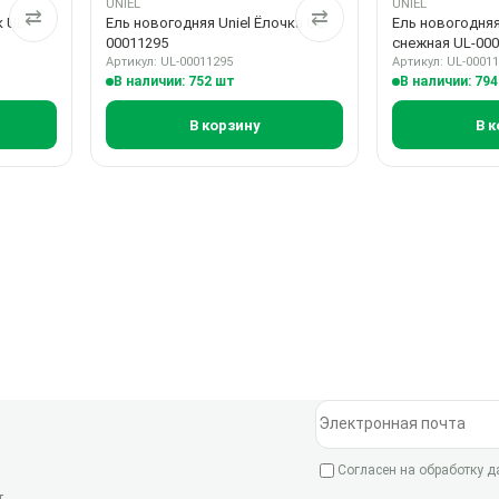
UNIEL
UNIEL
⇄
⇄
к UL-
Ель новогодняя Uniel Ёлочка UL-
Ель новогодняя
00011295
снежная UL-00
Артикул: UL-00011295
Артикул: UL-0001
В наличии: 752 шт
В наличии: 79
В корзину
В к
Электронная почта
Согласен на обработку 
.