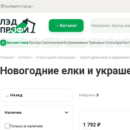
Выберите город
Поиск по каталогу
Каталог
Экосистема
Люстры
Светильники
Встраиваемые
Трековые
Споты
Бра
Нас
Главная
Каталог
Новогоднее освещение
Новогодние елки и украшения
Новогодние елки и украш
←
Найдено
3
Назад
Наличие
Наличие
1 792 ₽
Только в наличии