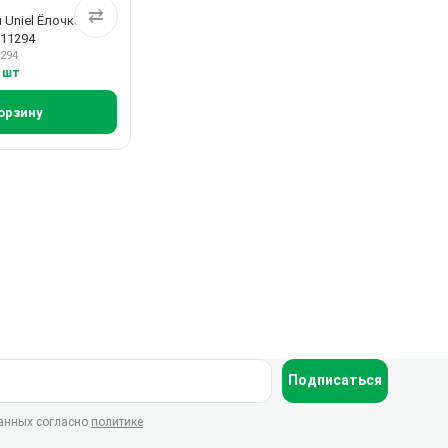
⇄
 Uniel Ёлочка
011294
1294
4 шт
орзину
Подписаться
данных согласно
политике