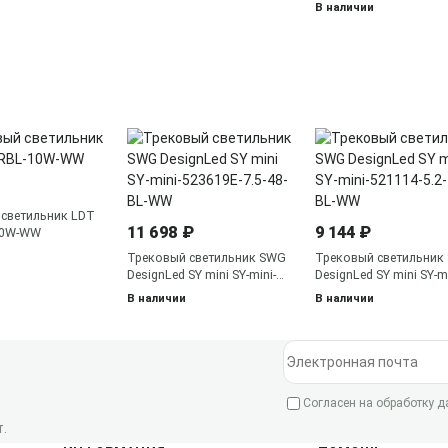
В наличии
 светильник LDT
11 698 ₽
9 144 ₽
10W-WW
Трековый светильник SWG
Трековый светильник
DesignLed SY mini SY-mini-
DesignLed SY mini SY-mi
523619E-7.5-48-BL-WW
521114-5.2-48-BL-WW
В наличии
В наличии
Электронная почта
Согласен на обработку 
.