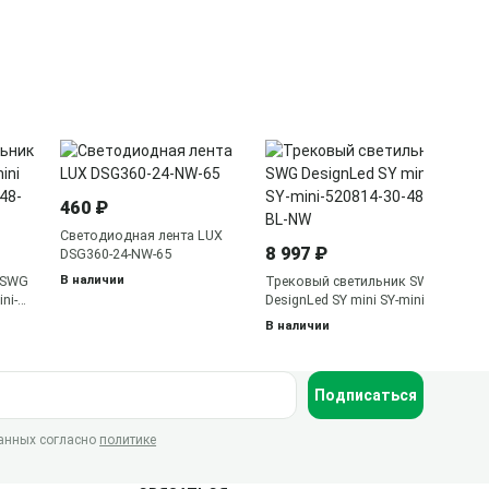
9 
Тр
460 ₽
De
52
В 
Светодиодная лента LUX
8 997 ₽
DSG360-24-NW-65
В наличии
 SWG
Трековый светильник SWG
ni-
DesignLed SY mini SY-mini-
520814-30-48-BL-NW
В наличии
Подписаться
данных согласно
политике