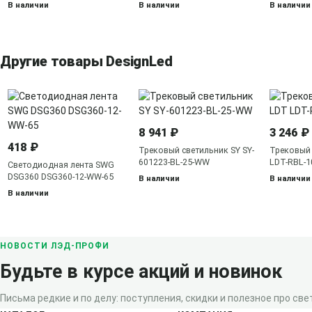
бронза
В наличии
В наличии
В наличии
Другие товары DesignLed
8 941 ₽
3 246 ₽
418 ₽
Трековый светильник SY SY-
Трековый
601223-BL-25-WW
LDT-RBL-
Светодиодная лента SWG
DSG360 DSG360-12-WW-65
В наличии
В наличии
В наличии
НОВОСТИ ЛЭД-ПРОФИ
Будьте в курсе акций и новинок
Письма редкие и по делу: поступления, скидки и полезное про свет