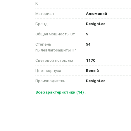
K
Материал
Алюминий
Бренд
DesignLed
Общая мощность, Вт
9
Степень
54
пылевлагозащиты, IP
Световой поток, лм
1170
Цвет корпуса
Белый
Производитель
DesignLed
Все характеристики (14) ↓