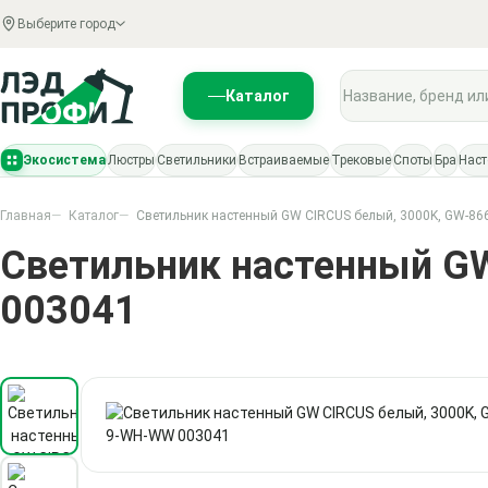
Выберите город
Поиск по каталогу
Каталог
Экосистема
Люстры
Светильники
Встраиваемые
Трековые
Споты
Бра
Нас
Главная
Каталог
Светильник настенный GW CIRCUS белый, 3000K, GW-8
Светильник настенный G
003041