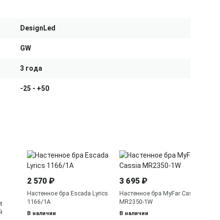
DesignLed
GW
3 года
-25 - +50
5 
Бр
2 570 ₽
3 695 ₽
L3
В 
Настенное бра Escada Lyrics
Настенное бра MyFar Cassia
1166/1A
MR2350-1W
t
й
В наличии
В наличии