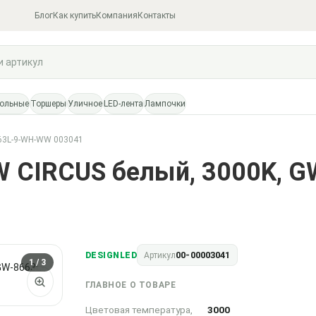
Блог
Как купить
Компания
Контакты
тольные
Торшеры
Уличное
LED-лента
Лампочки
663L-9-WH-WW 003041
W CIRCUS белый, 3000K, 
00-00003041
DESIGNLED
Артикул
1
/ 3
ГЛАВНОЕ О ТОВАРЕ
Цветовая температура,
3000