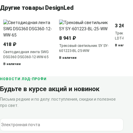
Другие товары DesignLed
3 246 ₽
Трековый
8 941 ₽
LDT-RBL-
418 ₽
В наличии
Трековый светильник SY SY-
601223-BL-25-WW
Светодиодная лента SWG
DSG360 DSG360-12-WW-65
В наличии
В наличии
НОВОСТИ ЛЭД-ПРОФИ
Будьте в курсе акций и новинок
Письма редкие и по делу: поступления, скидки и полезное
про свет.
Электронная почта