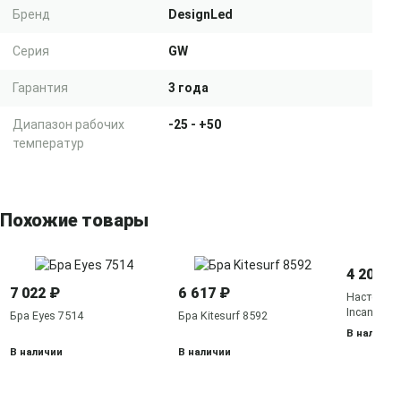
Бренд
DesignLed
Серия
GW
Гарантия
3 года
Диапазон рабочих
-25 - +50
температур
Похожие товары
4 200 ₽
7 022 ₽
6 617 ₽
Настенное
Incanto 6
Бра Eyes 7514
Бра Kitesurf 8592
В наличии
В наличии
В наличии