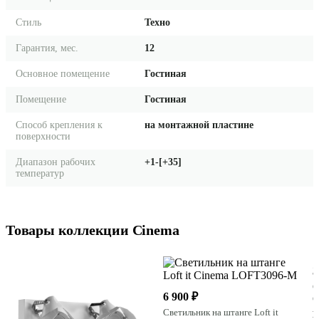
Стиль
Техно
Гарантия, мес.
12
Основное помещение
Гостиная
Помещение
Гостиная
Способ крепления к
на монтажной пластине
поверхности
Диапазон рабочих
+1-[+35]
температур
Товары коллекции Cinema
3
С
6 900 ₽
C
Светильник на штанге Loft it
Н