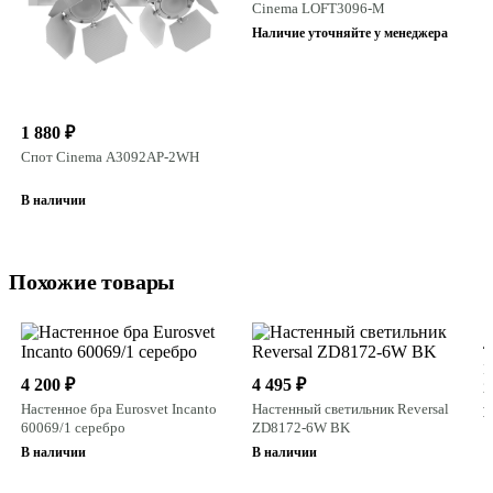
Cinema LOFT3096-M
Наличие уточняйте у менеджера
1 880 ₽
Спот Cinema A3092AP-2WH
В наличии
Похожие товары
4
Н
4 200 ₽
4 495 ₽
2
Настенное бра Eurosvet Incanto
Настенный светильник Reversal
В
60069/1 серебро
ZD8172-6W BK
В наличии
В наличии