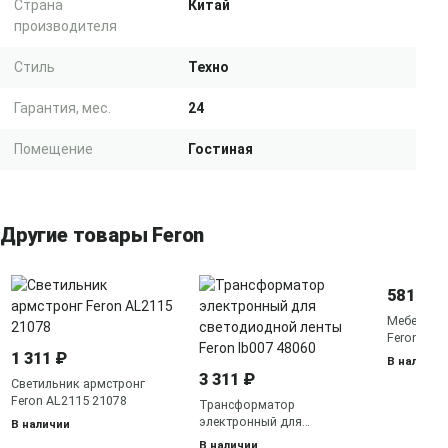
Страна
Китай
производителя
Стиль
Техно
Гарантия, мес.
24
Помещение
Гостиная
Другие товары Feron
581 ₽
Мебельны
Feron AL7
1 311 ₽
В наличии
3 311 ₽
Светильник армстронг
Feron AL2115 21078
Трансформатор
электронный для
В наличии
светодиодной ленты Feron
В наличии