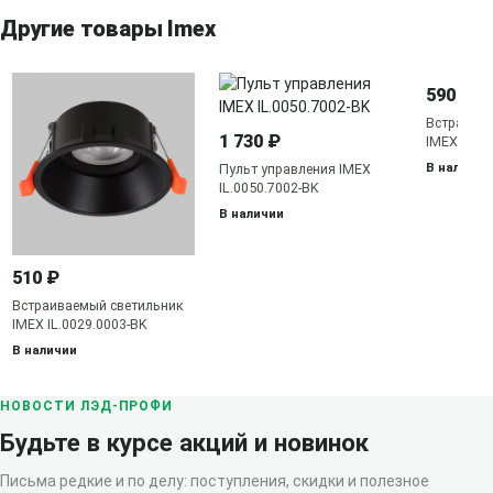
Другие товары Imex
590 ₽
Встраива
1 730 ₽
IMEX IL.0
В наличии
Пульт управления IMEX
IL.0050.7002-BK
В наличии
510 ₽
Встраиваемый светильник
IMEX IL.0029.0003-BK
В наличии
НОВОСТИ ЛЭД-ПРОФИ
Будьте в курсе акций и новинок
Письма редкие и по делу: поступления, скидки и полезное