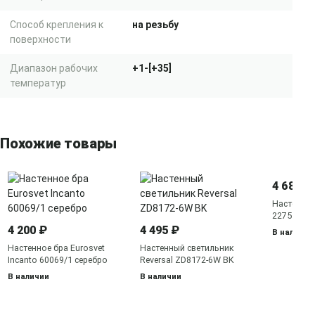
Способ крепления к
на резьбу
поверхности
Диапазон рабочих
+1-[+35]
температур
Похожие товары
4 680 ₽
Настенное
2275 2275
бронза
4 200 ₽
4 495 ₽
В наличии
Настенное бра Eurosvet
Настенный светильник
Incanto 60069/1 серебро
Reversal ZD8172-6W BK
В наличии
В наличии