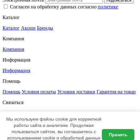
Подписаться
Согласен на обработку данных согласно
политике
Каталог
Каталог
Акции
Бренды
Компания
Компания
Информация
Информация
Помощь
Помощь
Условия оплаты
Условия доставки
Гарантия на товар
Связаться
+7 812 385-52-00
8 800 333-47-83
sale@led-profi.ru
197348, Санкт-Петербург,
Мы используем файлы cookie для корректной
Коломяжский проспект, дом 10,
работы сайта и аналитики. Продолжая
литер Д, офис 335
пользоваться сайтом, вы соглашаетесь с
Принять
ВКонтакте
Telegram
использованием cookie и обработкой данных