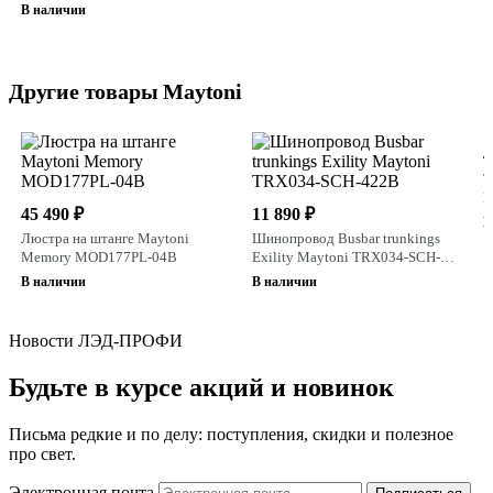
В наличии
Другие товары Maytoni
4
Т
B
45 490 ₽
11 890 ₽
W
В
Люстра на штанге Maytoni
Шинопровод Busbar trunkings
Memory MOD177PL-04B
Exility Maytoni TRX034-SCH-
422B
В наличии
В наличии
Новости ЛЭД-ПРОФИ
Будьте в курсе акций и новинок
Письма редкие и по делу: поступления, скидки и полезное
про свет.
Электронная почта