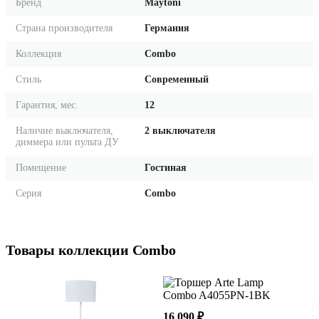
Бренд
Maytoni
Страна производителя
Германия
Коллекция
Combo
Стиль
Современный
Гарантия, мес.
12
Наличие выключателя,
2 выключателя
диммера или пульта ДУ
Помещение
Гостиная
Серия
Combo
Товары коллекции Combo
1
П
16 090 ₽
M