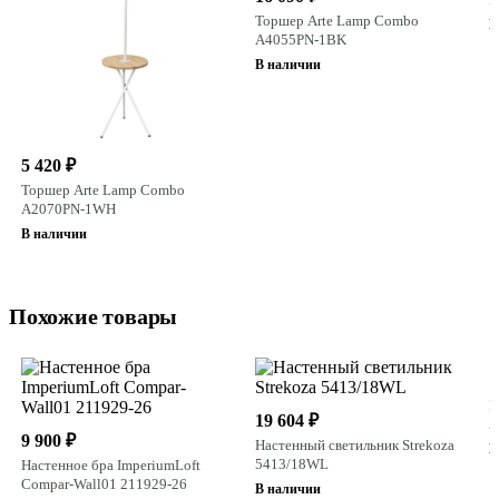
Торшер Arte Lamp Combo
В
A4055PN-1BK
В наличии
5 420 ₽
Торшер Arte Lamp Combo
A2070PN-1WH
В наличии
Похожие товары
1
Н
19 604 ₽
A
9 900 ₽
Настенный светильник Strekoza
В
5413/18WL
Настенное бра ImperiumLoft
Compar-Wall01 211929-26
В наличии