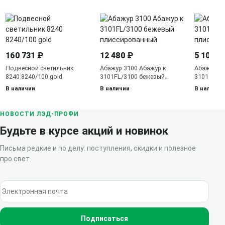
160 731 ₽
12 480 ₽
5 106 ₽
Подвесной светильник
Абажур 3100 Абажур к
Абажур 31
8240 8240/100 gold
3101FL/3100 бежевый
3101T/31
плиссированный
плиссиро
В наличии
В наличии
В наличии
НОВОСТИ ЛЭД-ПРОФИ
Будьте в курсе акций и новинок
Письма редкие и по делу: поступления, скидки и полезное
про свет.
Электронная почта
Подписаться