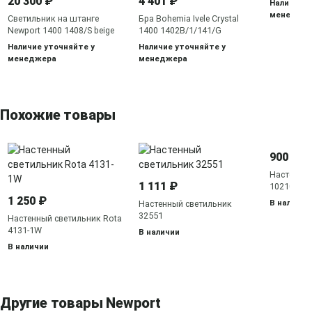
20 300 ₽
4 401 ₽
Наличие у
менедже
Светильник на штанге
Бра Bohemia Ivele Crystal
Newport 1400 1408/S beige
1400 1402B/1/141/G
Наличие уточняйте у
Наличие уточняйте у
менеджера
менеджера
Похожие товары
900 ₽
Настенный
1 111 ₽
10210/1L
1 250 ₽
В наличии
Настенный светильник
32551
Настенный светильник Rota
4131-1W
В наличии
В наличии
Другие товары Newport