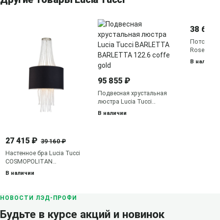
38 630 
Потолочна
Rose Fiori 
В наличии
95 855 ₽
Подвесная хрустальная
люстра Lucia Tucci
BARLETTA BARLETTA 122.6
В наличии
coffe gold
27 415 ₽
39 160 ₽
Настенное бра Lucia Tucci
COSMOPOLITAN
COSMOPOLITAN W2970.2
В наличии
black
НОВОСТИ ЛЭД-ПРОФИ
Будьте в курсе акций и новинок