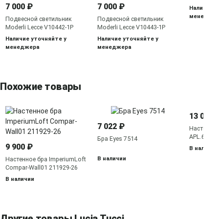
7 000 ₽
7 000 ₽
Наличие у
менедже
Подвесной светильник
Подвесной светильник
Moderli Lecce V10442-1P
Moderli Lecce V10443-1P
Наличие уточняйте у
Наличие уточняйте у
менеджера
менеджера
Похожие товары
13 050 
7 022 ₽
Настенное
APL.645.0
Бра Eyes 7514
9 900 ₽
В наличии
В наличии
Настенное бра ImperiumLoft
Compar-Wall01 211929-26
В наличии
Другие товары Lucia Tucci