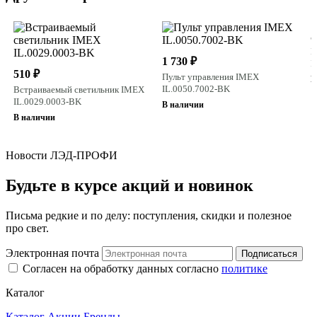
5
В
1 730 ₽
I
510 ₽
Пульт управления IMEX
В
IL.0050.7002-BK
Встраиваемый светильник IMEX
IL.0029.0003-BK
В наличии
В наличии
Новости ЛЭД-ПРОФИ
Будьте в курсе акций и новинок
Письма редкие и по делу: поступления, скидки и полезное
про свет.
Электронная почта
Подписаться
Согласен на обработку данных согласно
политике
Каталог
Каталог
Акции
Бренды