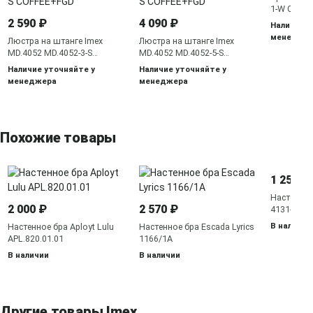
1-W COFF
2 590 ₽
4 090 ₽
Наличие у
менедже
Люстра на штанге Imex
Люстра на штанге Imex
MD.4052 MD.4052-3-S
MD.4052 MD.4052-5-S
COFFEE+FGD
COFFEE+FGD
Наличие уточняйте у
Наличие уточняйте у
менеджера
менеджера
Похожие товары
1 250 ₽
Настенный
2 000 ₽
2 570 ₽
4131-1W
В наличии
Настенное бра Aployt Lulu
Настенное бра Escada Lyrics
APL.820.01.01
1166/1A
В наличии
В наличии
Другие товары Imex