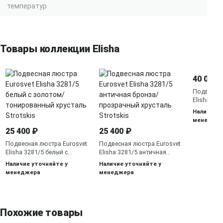
температур
Товары коллекции Elisha
40 000 
Подвесная
Elisha 32
бронза/п
Наличие у
хрусталь S
менедже
25 400 ₽
25 400 ₽
Подвесная люстра Eurosvet
Подвесная люстра Eurosvet
Elisha 3281/5 белый с
Elisha 3281/5 античная
золотом/тонированный
бронза/прозрачный
Наличие уточняйте у
Наличие уточняйте у
хрусталь Strotskis
хрусталь Strotskis
менеджера
менеджера
Похожие товары