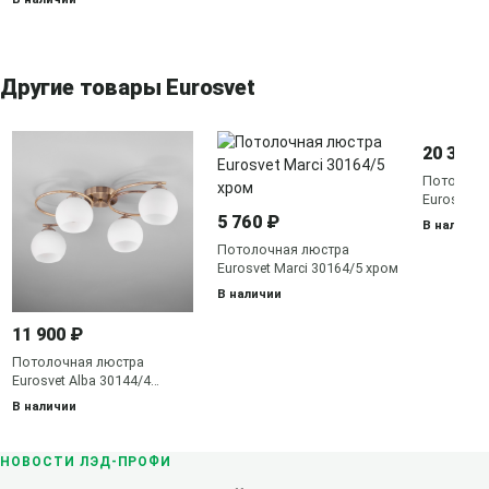
Другие товары Eurosvet
20 300 
Потолочн
Eurosvet L
серебро
5 760 ₽
В наличии
Потолочная люстра
Eurosvet Marci 30164/5 хром
В наличии
11 900 ₽
Потолочная люстра
Eurosvet Alba 30144/4
античная бронза
В наличии
НОВОСТИ ЛЭД-ПРОФИ