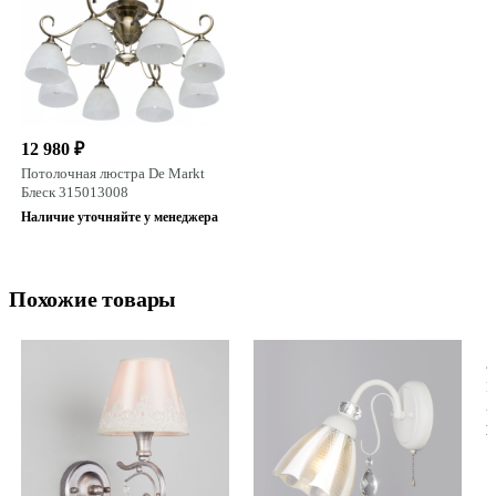
12 980 ₽
Потолочная люстра De Markt
Блеск 315013008
Наличие уточняйте у менеджера
Похожие товары
2
Н
A
В