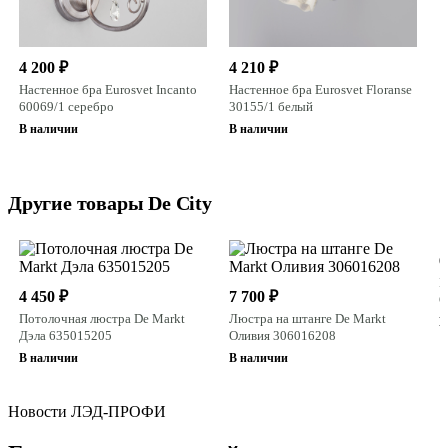
4 200 ₽
4 210 ₽
Настенное бра Eurosvet Incanto
Настенное бра Eurosvet Floranse
60069/1 серебро
30155/1 белый
В наличии
В наличии
Другие товары De City
6
П
4 450 ₽
7 700 ₽
О
Потолочная люстра De Markt
Люстра на штанге De Markt
В
Дэла 635015205
Оливия 306016208
В наличии
В наличии
Новости ЛЭД-ПРОФИ