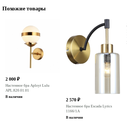
Похожие товары
3
Н
M
В
2 000 ₽
Настенное бра Aployt Lulu
APL.820.01.01
В наличии
2 570 ₽
Настенное бра Escada Lyrics
1166/1A
В наличии