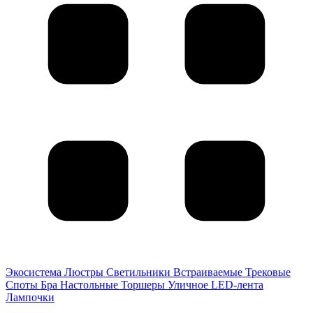
Экосистема
Люстры
Светильники
Встраиваемые
Трековые
Споты
Бра
Настольные
Торшеры
Уличное
LED-лента
Лампочки