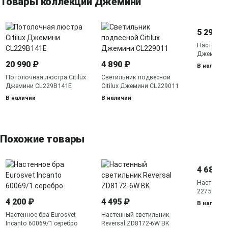
Товары коллекции Джемини
5 290 ₽
Настенное 
Джемини 
20 990 ₽
4 890 ₽
В наличии
Потолочная люстра Citilux
Светильник подвесной
Джемини CL229B141E
Citilux Джемини CL229011
В наличии
В наличии
Похожие товары
4 680 ₽
Настенное
2275 2275
бронза
4 200 ₽
4 495 ₽
В наличии
Настенное бра Eurosvet
Настенный светильник
Incanto 60069/1 серебро
Reversal ZD8172-6W BK