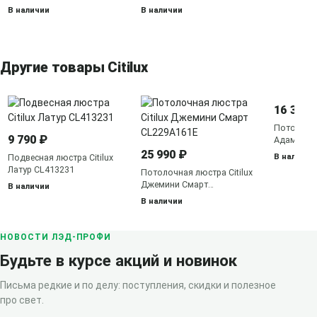
В наличии
В наличии
Другие товары Citilux
16 390 
Потолочна
9 790 ₽
Адам Сма
25 990 ₽
В наличии
Подвесная люстра Citilux
Латур CL413231
Потолочная люстра Citilux
Джемини Смарт
В наличии
CL229A161E
В наличии
НОВОСТИ ЛЭД-ПРОФИ
Будьте в курсе акций и новинок
Письма редкие и по делу: поступления, скидки и полезное
про свет.