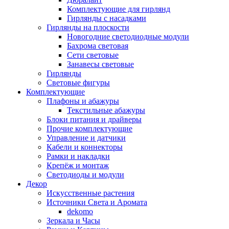
Комплектующие для гирлянд
Гирлянды с насадками
Гирлянды на плоскости
Новогодние светодиодные модули
Бахрома световая
Сети световые
Занавесы световые
Гирлянды
Световые фигуры
Комплектующие
Плафоны и абажуры
Текстильные абажуры
Блоки питания и драйверы
Прочие комплектующие
Управление и датчики
Кабели и коннекторы
Рамки и накладки
Крепёж и монтаж
Светодиоды и модули
Декор
Искусственные растения
Источники Света и Аромата
dekomo
Зеркала и Часы