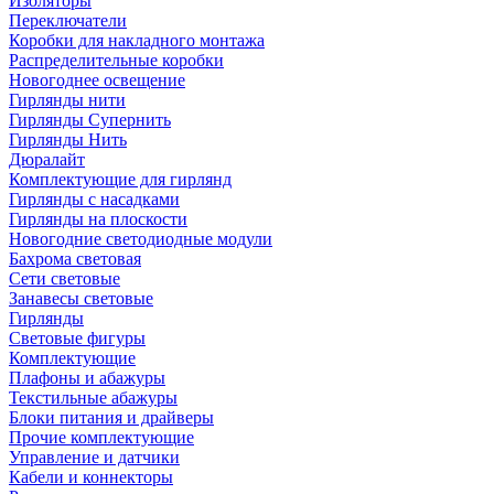
Изоляторы
Переключатели
Коробки для накладного монтажа
Распределительные коробки
Новогоднее освещение
Гирлянды нити
Гирлянды Супернить
Гирлянды Нить
Дюралайт
Комплектующие для гирлянд
Гирлянды с насадками
Гирлянды на плоскости
Новогодние светодиодные модули
Бахрома световая
Сети световые
Занавесы световые
Гирлянды
Световые фигуры
Комплектующие
Плафоны и абажуры
Текстильные абажуры
Блоки питания и драйверы
Прочие комплектующие
Управление и датчики
Кабели и коннекторы