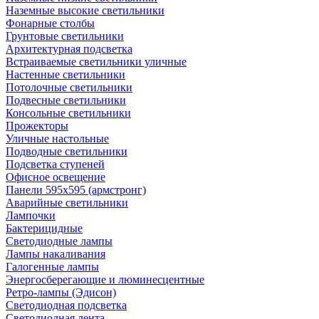
Наземные высокие светильники
Фонарные столбы
Грунтовые светильники
Архитектурная подсветка
Встраиваемые светильники уличные
Настенные светильники
Потолочные светильники
Подвесные светильники
Консольные светильники
Прожекторы
Уличные настольные
Подводные светильники
Подсветка ступеней
Офисное освещение
Панели 595х595 (армстронг)
Аварийные светильники
Лампочки
Бактерицидные
Светодиодные лампы
Лампы накаливания
Галогенные лампы
Энергосберегающие и люминесцентные
Ретро-лампы (Эдисон)
Светодиодная подсветка
Светодиодная лента