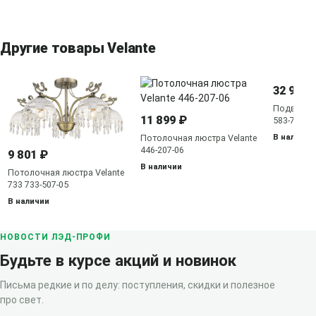
Другие товары Velante
32 919 
Подвесная
11 899 ₽
583-703-0
В наличии
Потолочная люстра Velante
446-207-06
9 801 ₽
В наличии
Потолочная люстра Velante
733 733-507-05
В наличии
НОВОСТИ ЛЭД-ПРОФИ
Будьте в курсе акций и новинок
Письма редкие и по делу: поступления, скидки и полезное
про свет.