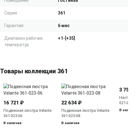
Помещение
Гостиная
Серия
361
Гарантия
6 мес
Диапазон рабочих
+1-[+35]
температур
Товары коллекции 361
3 751 ₽
Настенное 
16 721 ₽
22 634 ₽
021-01
В наличии
Подвесная люстра Velante
Подвесная люстра Velante
361-023-06
361-023-08
В наличии
В наличии