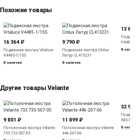
Похожие товары
13 635 
Подвесная
16 364 ₽
9 790 ₽
V4484-1/1
В наличии
Подвесная люстра Vitaluce
Подвесная люстра Citilux
V4485-1/15S
Латур CL413231
В наличии
В наличии
Другие товары Velante
32 919 
Подвесная
9 801 ₽
11 899 ₽
583-703-0
В наличии
Потолочная люстра Velante
Потолочная люстра Velante
733 733-507-05
446-207-06