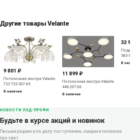
Другие товары Velante
32 919 
Подвесная
583-703-0
В наличии
9 801 ₽
11 899 ₽
Потолочная люстра Velante
Потолочная люстра Velante
733 733-507-05
446-207-06
В наличии
В наличии
НОВОСТИ ЛЭД-ПРОФИ
Будьте в курсе акций и новинок
Письма редкие и по делу: поступления, скидки и полезное
про свет.