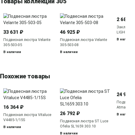
Товары коллекции 305
2 684 ₽
Закладно
33 631 ₽
46 925 ₽
LIGHT TR
В наличии
Подвесная люстра Velante
Подвесная люстра Velante
305-503-05
305-503-08
В наличии
В наличии
Похожие товары
24 990 
Подвесная
16 364 ₽
Atman sma
26 792 ₽
В наличии
Подвесная люстра Vitaluce
V4485-1/15S
Подвесная люстра ST Luce
Ofelia SL1659.303.10
В наличии
В наличии