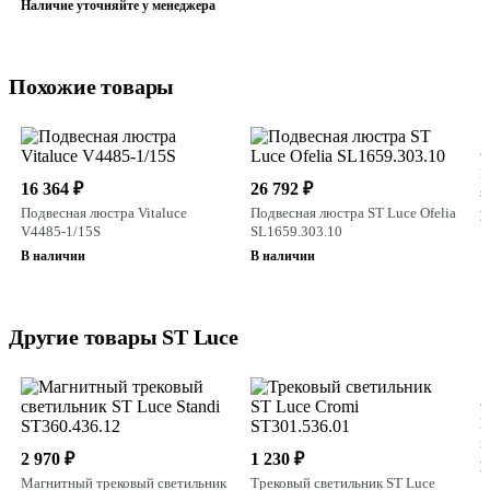
Наличие уточняйте у менеджера
Похожие товары
2
П
16 364 ₽
26 792 ₽
s
Подвесная люстра Vitaluce
Подвесная люстра ST Luce Ofelia
В
V4485-1/15S
SL1659.303.10
В наличии
В наличии
Другие товары ST Luce
2
Ш
н
2 970 ₽
1 230 ₽
S
В
Магнитный трековый светильник
Трековый светильник ST Luce