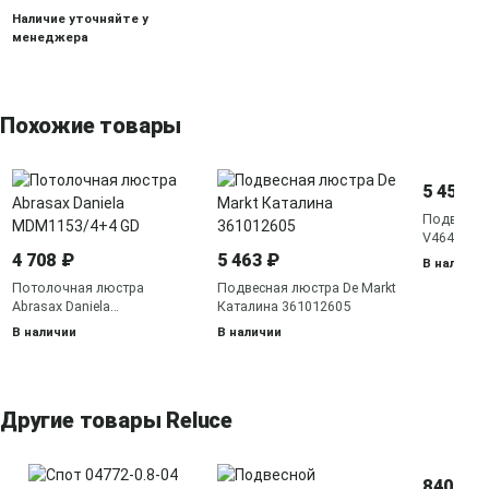
Наличие уточняйте у
менеджера
Похожие товары
5 455 ₽
Подвесная
V4648-0/3
4 708 ₽
5 463 ₽
В наличии
Потолочная люстра
Подвесная люстра De Markt
Abrasax Daniela
Каталина 361012605
MDM1153/4+4 GD
В наличии
В наличии
Другие товары Reluce
840 ₽