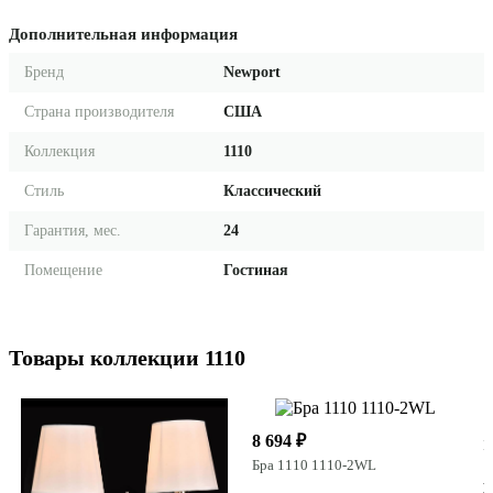
Дополнительная информация
Бренд
Newport
Страна производителя
США
Коллекция
1110
Стиль
Классический
Гарантия, мес.
24
Помещение
Гостиная
Товары коллекции 1110
1
8 694 ₽
Б
Бра 1110 1110-2WL
Н