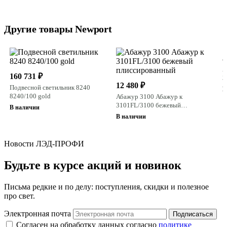
Другие товары Newport
5
А
160 731 ₽
3
12 480 ₽
п
Подвесной светильник 8240
В
8240/100 gold
Абажур 3100 Абажур к
3101FL/3100 бежевый
В наличии
плиссированный
В наличии
Новости ЛЭД-ПРОФИ
Будьте в курсе акций и новинок
Письма редкие и по делу: поступления, скидки и полезное
про свет.
Электронная почта
Подписаться
Согласен на обработку данных согласно
политике