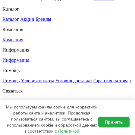
Каталог
Каталог
Акции
Бренды
Компания
Компания
Информация
Информация
Помощь
Помощь
Условия оплаты
Условия доставки
Гарантия на товар
Связаться
+7 812 385-52-00
8 800 333-47-83
sale@led-profi.ru
197348, Санкт-Петербург,
Мы используем файлы cookie для корректной
Коломяжский проспект, дом 10,
работы сайта и аналитики. Продолжая
литер Д, офис 335
пользоваться сайтом, вы соглашаетесь с
Принять
ВКонтакте
Telegram
использованием cookie и обработкой данных
2017–2026 © ЛЭД-ПРОФИ — интернет-магазин освещения
в соответствии с
Политикой
Доставка по всей России
Политика обработки персональных