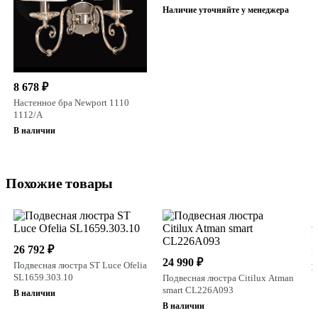
Наличие уточняйте у менеджера
8 678 ₽
Настенное бра Newport 1110
1112/A
В наличии
Похожие товары
2
П
26 792 ₽
L
24 990 ₽
Подвесная люстра ST Luce Ofelia
В
SL1659.303.10
Подвесная люстра Citilux Atman
smart CL226A093
В наличии
В наличии