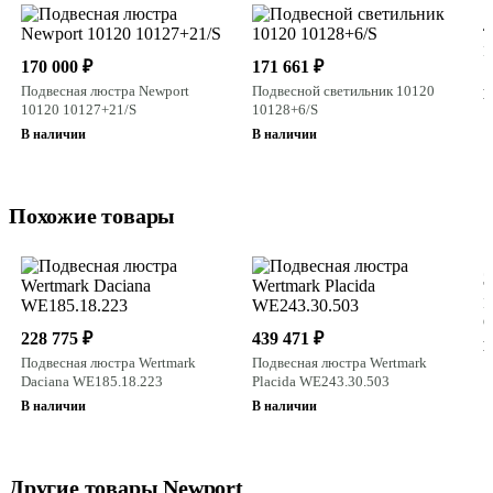
4
Н
170 000 ₽
171 661 ₽
1
Подвесная люстра Newport
Подвесной светильник 10120
В
10120 10127+21/S
10128+6/S
В наличии
В наличии
Похожие товары
3
П
C
228 775 ₽
439 471 ₽
В
Подвесная люстра Wertmark
Подвесная люстра Wertmark
Daciana WE185.18.223
Placida WE243.30.503
В наличии
В наличии
Другие товары Newport