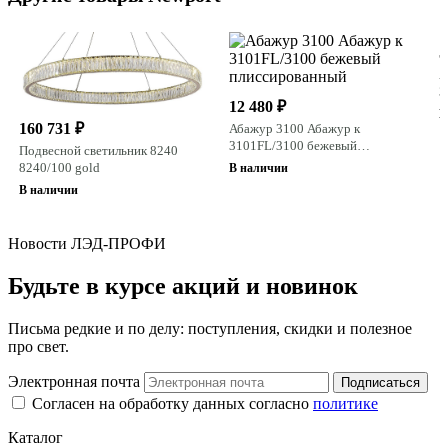
5
А
3
12 480 ₽
п
В
160 731 ₽
Абажур 3100 Абажур к
3101FL/3100 бежевый
Подвесной светильник 8240
плиссированный
8240/100 gold
В наличии
В наличии
Новости ЛЭД-ПРОФИ
Будьте в курсе акций и новинок
Письма редкие и по делу: поступления, скидки и полезное
про свет.
Электронная почта
Подписаться
Согласен на обработку данных согласно
политике
Каталог