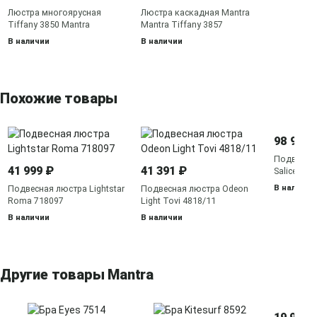
Люстра многоярусная
Люстра каскадная Mantra
Tiffany 3850 Mantra
Mantra Tiffany 3857
В наличии
В наличии
Похожие товары
98 990 
Подвесная
41 999 ₽
41 391 ₽
Salice 313
В наличии
Подвесная люстра Lightstar
Подвесная люстра Odeon
Roma 718097
Light Tovi 4818/11
В наличии
В наличии
Другие товары Mantra