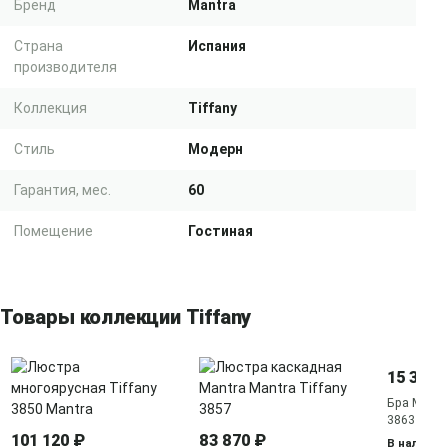
Бренд
Mantra
Страна
Испания
производителя
Коллекция
Tiffany
Стиль
Модерн
Гарантия, мес.
60
Помещение
Гостиная
Товары коллекции Tiffany
15 349 
Бра Mantr
3863
101 120 ₽
83 870 ₽
В наличии