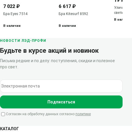
19 952 
7 022 ₽
6 617 ₽
Уличный 
светильник
Бра Eyes 7514
Бра Kitesurf 8592
7133
В наличии
В наличии
В наличии
НОВОСТИ ЛЭД-ПРОФИ
Будьте в курсе акций и новинок
Письма редкие и по делу: поступления, скидки и полезное
про свет.
Электронная почта
Подписаться
Согласен на обработку данных согласно
политике
КАТАЛОГ