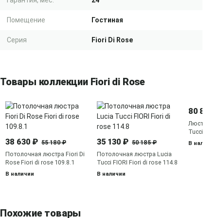
Гарантия, мес.
24
Помещение
Гостиная
Серия
Fiori Di Rose
Товары коллекции Fiori di Rose
80 875 
Люстра ра
Tucci FIORI
185.10.5
38 630 ₽
35 130 ₽
55 180 ₽
50 185 ₽
В наличии
Потолочная люстра Fiori Di
Потолочная люстра Lucia
Rose Fiori di rose 109.8.1
Tucci FIORI Fiori di rose 114.8
В наличии
В наличии
Похожие товары