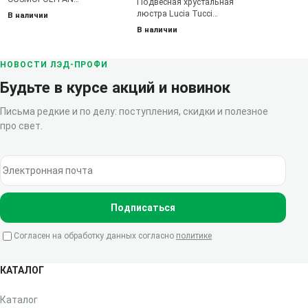
Подвесная хрустальная
COSMOPOLITAN W2970.2
люстра Lucia Tucci
В наличии
black
BARLETTA BARLETTA 122.6
В наличии
coffe gold
НОВОСТИ ЛЭД-ПРОФИ
Будьте в курсе акций и новинок
Письма редкие и по делу: поступления, скидки и полезное
про свет.
Электронная почта
Подписаться
Согласен на обработку данных согласно
политике
КАТАЛОГ
Каталог