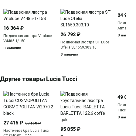
24 990 
Подвесная
16 364 ₽
Atman sma
26 792 ₽
В наличии
Подвесная люстра Vitaluce
V4485-1/15S
Подвесная люстра ST Luce
Ofelia SL1659.303.10
В наличии
В наличии
Другие товары Lucia Tucci
49 065 
Подвесная
Tucci Fabi
nickel
В наличии
27 415 ₽
39 160 ₽
95 855 ₽
Настенное бра Lucia Tucci
COSMOPOLITAN