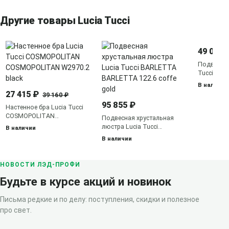
Другие товары Lucia Tucci
49 065 
Подвесная
Tucci Fabi
nickel
В наличии
27 415 ₽
39 160 ₽
95 855 ₽
Настенное бра Lucia Tucci
COSMOPOLITAN
Подвесная хрустальная
COSMOPOLITAN W2970.2
люстра Lucia Tucci
В наличии
black
BARLETTA BARLETTA 122.6
В наличии
coffe gold
НОВОСТИ ЛЭД-ПРОФИ
Будьте в курсе акций и новинок
Письма редкие и по делу: поступления, скидки и полезное
про свет.