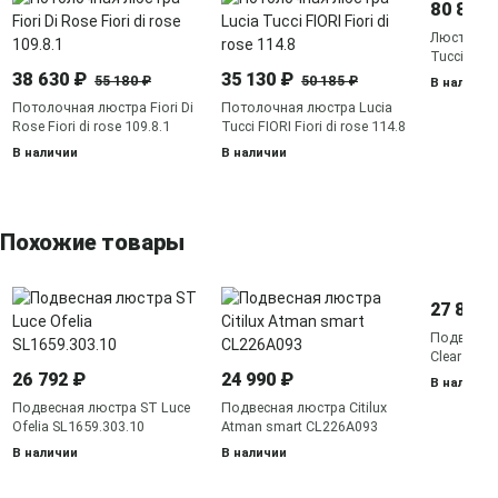
80 875 
Люстра ра
Tucci FIORI
185.10.5
38 630 ₽
35 130 ₽
55 180 ₽
50 185 ₽
В наличии
Потолочная люстра Fiori Di
Потолочная люстра Lucia
Rose Fiori di rose 109.8.1
Tucci FIORI Fiori di rose 114.8
В наличии
В наличии
Похожие товары
27 870 
Подвесная
Clear Loft
26 792 ₽
24 990 ₽
В наличии
Подвесная люстра ST Luce
Подвесная люстра Citilux
Ofelia SL1659.303.10
Atman smart CL226A093
В наличии
В наличии