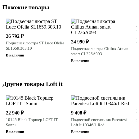
Похожие товары
2
П
26 792 ₽
L
24 990 ₽
Подвесная люстра ST Luce Ofelia
В
SL1659.303.10
Подвесная люстра Citilux Atman
smart CL226A093
В наличии
В наличии
Другие товары Loft it
1
П
22 940 ₽
9 408 ₽
L
10145 Black Торшер LOFT IT
Подвесной светильник Parentesi
В
Sonni
Loft It 10346/1 Red
В наличии
В наличии