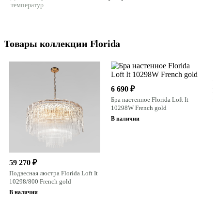
температур
Товары коллекции Florida
1
Н
6 690 ₽
M
Бра настенное Florida Loft It
Н
10298W French gold
В наличии
59 270 ₽
Подвесная люстра Florida Loft It
10298/800 French gold
В наличии