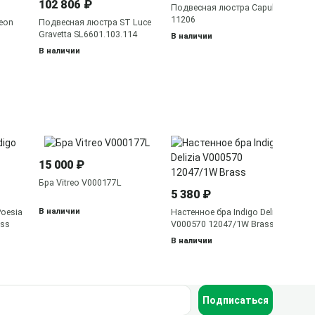
102 806 ₽
В 
Подвесная люстра Capuletti
11206
eon
Подвесная люстра ST Luce
Gravetta SL6601.103.114
В наличии
В наличии
2 
15 000 ₽
На
V0
Бра Vitreo V000177L
5 380 ₽
В 
В наличии
Poesia
Настенное бра Indigo Delizia
ass
V000570 12047/1W Brass
В наличии
Подписаться