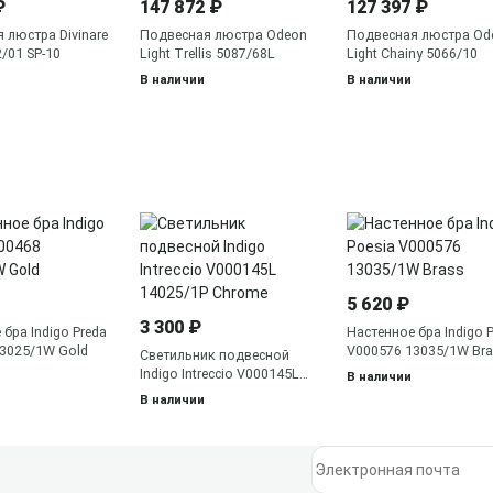
₽
147 872 ₽
127 397 ₽
 люстра Divinare
Подвесная люстра Odeon
Подвесная люстра Od
2/01 SP-10
Light Trellis 5087/68L
Light Chainy 5066/10
В наличии
В наличии
5 620 ₽
3 300 ₽
бра Indigo Preda
Настенное бра Indigo 
3025/1W Gold
V000576 13035/1W Br
Светильник подвесной
Indigo Intreccio V000145L
В наличии
14025/1P Chrome
В наличии
Электронная почта