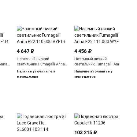
4 
На
св
E2
4 647 ₽
4 456 ₽
На
ме
Наземный низкий
Наземный низкий
Anna
светильник Fumagalli Anna
светильник Fumagalli Anna
E22.110.000.VYF1R
E22.111.000.WYF1R
Наличие уточняйте у
Наличие уточняйте у
менеджера
менеджера
12
По
103 215 ₽
Li