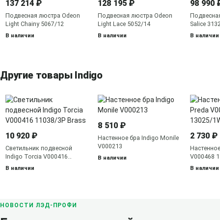
137 214 ₽
128 195 ₽
98 990 
Подвесная люстра Odeon
Подвесная люстра Odeon
Подвесная
Light Chainy 5067/12
Light Lace 5052/14
Salice 313
В наличии
В наличии
В наличии
Другие товары Indigo
8 510 ₽
10 920 ₽
2 730 ₽
Настенное бра Indigo Monile
V000213
Светильник подвесной
Настенное 
Indigo Torcia V000416
V000468 1
В наличии
11038/3P Brass
В наличии
В наличии
НОВОСТИ ЛЭД-ПРОФИ