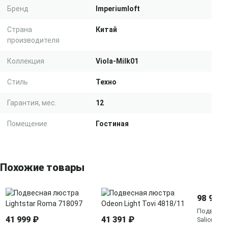
Бренд
Imperiumloft
Страна
Китай
производителя
Коллекция
Viola-Milk01
Стиль
Техно
Гарантия, мес.
12
Помещение
Гостиная
Похожие товары
98 990 
Подвесная
41 999 ₽
41 391 ₽
Salice 313