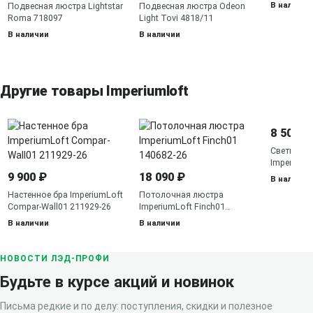
В наличии
Подвесная люстра Lightstar
Подвесная люстра Odeon
Roma 718097
Light Tovi 4818/11
В наличии
В наличии
Другие товары Imperiumloft
8 500 ₽
Светильн
ImperiumL
140535-26
9 900 ₽
18 090 ₽
В наличии
Настенное бра ImperiumLoft
Потолочная люстра
Compar-Wall01 211929-26
ImperiumLoft Finch01
140682-26
В наличии
В наличии
НОВОСТИ ЛЭД-ПРОФИ
Будьте в курсе акций и новинок
Письма редкие и по делу: поступления, скидки и полезное