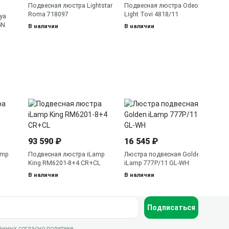
В 
Подвесная люстра Lightstar
Подвесная люстра Odeon
Roma 718097
Light Tovi 4818/11
ya
5N
В наличии
В наличии
59
Лю
iL
93 590 ₽
16 545 ₽
В 
amp
Подвесная люстра iLamp
Люстра подвесная Golden
King RM6201-8+4 CR+CL
iLamp 777P/11 GL-WH
В наличии
В наличии
Подписаться
данных согласно
политике