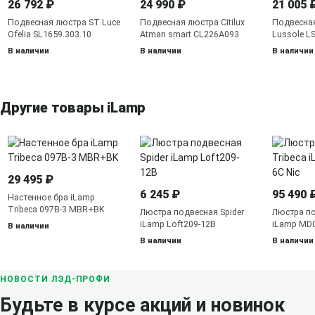
26 792 ₽
24 990 ₽
21 005 
Подвесная люстра ST Luce
Подвесная люстра Citilux
Подвесна
Ofelia SL1659.303.10
Atman smart CL226A093
Lussole L
В наличии
В наличии
В наличии
Другие товары iLamp
29 495 ₽
6 245 ₽
95 490 
Настенное бра iLamp
Tribeca 097B-3 MBR+BK
Люстра подвесная Spider
Люстра по
iLamp Loft209-12B
iLamp MD0
В наличии
В наличии
В наличии
НОВОСТИ ЛЭД-ПРОФИ
Будьте в курсе акций и новинок