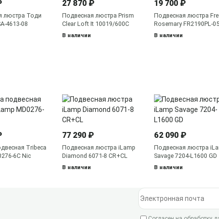
₽
27 870 ₽
19 700 ₽
я люстра Тоди
Подвесная люстра Prism
Подвесная люстра Fre
SA-4613-08
Clear Loft It 10019/600C
Rosemary FR2190PL-0
В наличии
В наличии
₽
77 290 ₽
62 090 ₽
двесная Tribeca
Подвесная люстра iLamp
Подвесная люстра iL
276-6C Nic
Diamond 6071-8 CR+CL
Savage 7204-L1600 GD
В наличии
В наличии
Электронная почта
Согласен на обработку 