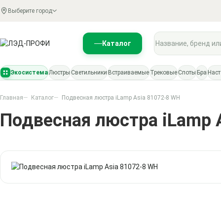
Выберите город
Поиск по каталогу
Каталог
Экосистема
Люстры
Светильники
Встраиваемые
Трековые
Споты
Бра
Нас
Главная
Каталог
Подвесная люстра iLamp Asia 81072-8 WH
Подвесная люстра iLamp 