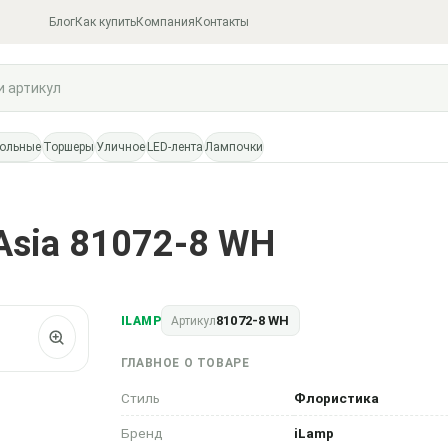
Блог
Как купить
Компания
Контакты
тольные
Торшеры
Уличное
LED-лента
Лампочки
Asia 81072-8 WH
81072-8 WH
ILAMP
Артикул
ГЛАВНОЕ О ТОВАРЕ
Стиль
Флористика
Бренд
iLamp