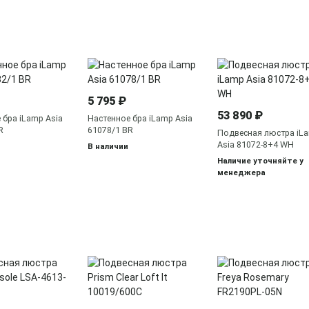
5 795 ₽
53 890 ₽
 бра iLamp Asia
Настенное бра iLamp Asia
R
61078/1 BR
Подвесная люстра iL
Asia 81072-8+4 WH
В наличии
Наличие уточняйте у
менеджера