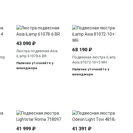
32
Лю
43 090 ₽
iL
68 190 ₽
На
Люстра подвесная Asia
ме
iLamp 61078-6 BR
amp
Подвесная люстра iLamp
Asia 81072-10+5 WH
Наличие уточняйте у
менеджера
Наличие уточняйте у
менеджера
48
По
41 999 ₽
41 391 ₽
Li