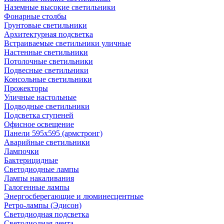
Наземные высокие светильники
Фонарные столбы
Грунтовые светильники
Архитектурная подсветка
Встраиваемые светильники уличные
Настенные светильники
Потолочные светильники
Подвесные светильники
Консольные светильники
Прожекторы
Уличные настольные
Подводные светильники
Подсветка ступеней
Офисное освещение
Панели 595х595 (армстронг)
Аварийные светильники
Лампочки
Бактерицидные
Светодиодные лампы
Лампы накаливания
Галогенные лампы
Энергосберегающие и люминесцентные
Ретро-лампы (Эдисон)
Светодиодная подсветка
Светодиодная лента