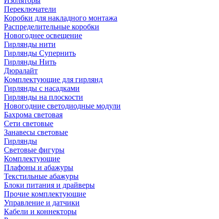
Изоляторы
Переключатели
Коробки для накладного монтажа
Распределительные коробки
Новогоднее освещение
Гирлянды нити
Гирлянды Супернить
Гирлянды Нить
Дюралайт
Комплектующие для гирлянд
Гирлянды с насадками
Гирлянды на плоскости
Новогодние светодиодные модули
Бахрома световая
Сети световые
Занавесы световые
Гирлянды
Световые фигуры
Комплектующие
Плафоны и абажуры
Текстильные абажуры
Блоки питания и драйверы
Прочие комплектующие
Управление и датчики
Кабели и коннекторы