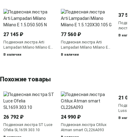
37 520 
Подвесная
люстра Ar
Milano Mi
27 145 ₽
77 560 ₽
В наличии
1.5.120X3
Подвесная люстра Arti
Подвесная люстра Arti
Lampadari Milano Milano E
Lampadari Milano Milano E
1.5.D50.505 N
1.5.120X30.105 G
В наличии
В наличии
Похожие товары
21 005 
Подвесна
Lussole L
26 792 ₽
24 990 ₽
В наличии
Подвесная люстра ST Luce
Подвесная люстра Citilux
Ofelia SL1659.303.10
Atman smart CL226A093