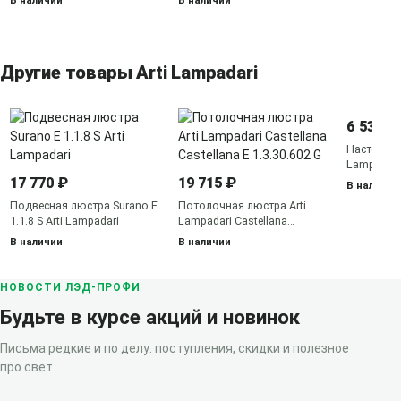
В наличии
В наличии
Другие товары Arti Lampadari
6 535 ₽
Настенное 
Lampadari
2.10.105 N
17 770 ₽
19 715 ₽
В наличии
Подвесная люстра Surano E
Потолочная люстра Arti
1.1.8 S Arti Lampadari
Lampadari Castellana
Castellana E 1.3.30.602 G
В наличии
В наличии
НОВОСТИ ЛЭД-ПРОФИ
Будьте в курсе акций и новинок
Письма редкие и по делу: поступления, скидки и полезное
про свет.