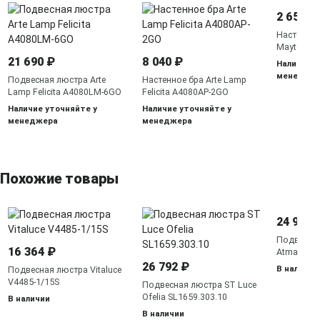
2 655 ₽
Настенное 
Maytoni A
21 690 ₽
8 040 ₽
Наличие у
менедже
Подвесная люстра Arte
Настенное бра Arte Lamp
Lamp Felicita A4080LM-6GO
Felicita A4080AP-2GO
Наличие уточняйте у
Наличие уточняйте у
менеджера
менеджера
Похожие товары
24 990 
Подвесная
16 364 ₽
Atman sma
26 792 ₽
В наличии
Подвесная люстра Vitaluce
V4485-1/15S
Подвесная люстра ST Luce
Ofelia SL1659.303.10
В наличии
В наличии