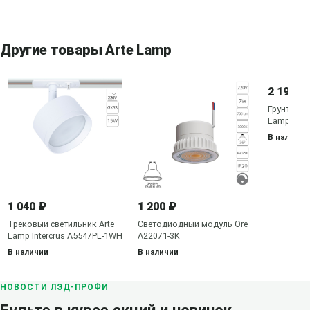
Другие товары Arte Lamp
2 190 ₽
Грунтовый
Lamp Elsi
В наличии
1 040 ₽
1 200 ₽
Трековый светильник Arte
Светодиодный модуль Ore
Lamp Intercrus A5547PL-1WH
A22071-3K
В наличии
В наличии
НОВОСТИ ЛЭД-ПРОФИ