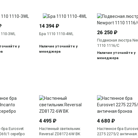
₽
14 394 ₽
26 250 ₽
1110-3WL
Бра 1110 1110-4WL
Подвесная люстра Ne
1110 1116/C
точняйте у
Наличие уточняйте у
ра
менеджера
Наличие уточняйте у
менеджера
4 495 ₽
4 680 ₽
 бра Eurosvet
Настенный светильник
Настенное бра Eurosve
0069/1 серебро
Reversal ZD8172-6W BK
2275 2275/2 античная