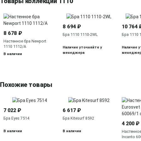
Товары коллекции 1110
8 694 ₽
10 764 
8 678 ₽
Бра 1110 1110-2WL
Бра 1110 
Настенное бра Newport
1110 1112/A
Наличие уточняйте у
Наличие у
менеджера
менедже
В наличии
Похожие товары
7 022 ₽
6 617 ₽
Бра Eyes 7514
Бра Kitesurf 8592
4 200 ₽
В наличии
В наличии
Настенное
Incanto 6