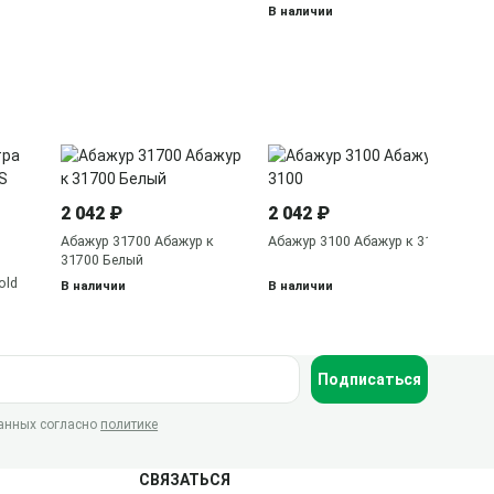
В наличии
24
Бр
2 042 ₽
2 042 ₽
В 
Абажур 31700 Абажур к
Абажур 3100 Абажур к 3100
31700 Белый
old
В наличии
В наличии
Подписаться
данных согласно
политике
СВЯЗАТЬСЯ