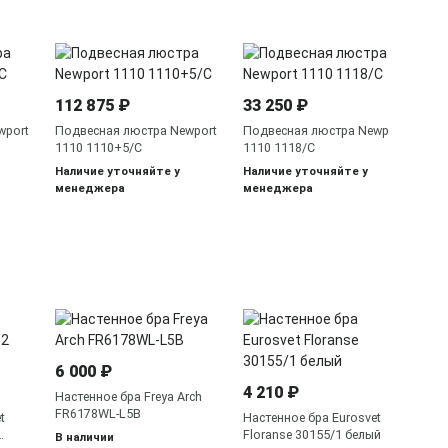
112 875 ₽
33 250 ₽
wport
Подвесная люстра Newport
Подвесная люстра Newport
1110 1110+5/C
1110 1118/C
Наличие уточняйте у
Наличие уточняйте у
менеджера
менеджера
9 
На
6 000 ₽
80
4 210 ₽
В 
Настенное бра Freya Arch
FR6178WL-L5B
t
Настенное бра Eurosvet
Floranse 30155/1 белый
В наличии