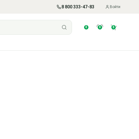
8 800 333-47-83
Войти
0
0
0