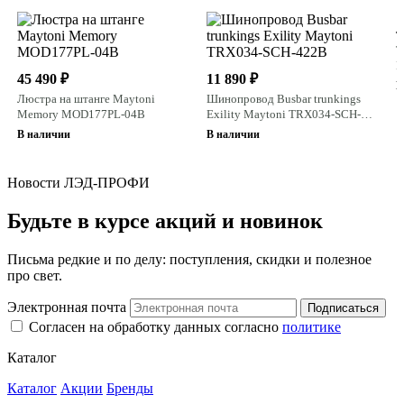
4
Т
B
45 490 ₽
11 890 ₽
W
В
Люстра на штанге Maytoni
Шинопровод Busbar trunkings
Memory MOD177PL-04B
Exility Maytoni TRX034-SCH-
422B
В наличии
В наличии
Новости ЛЭД-ПРОФИ
Будьте в курсе акций и новинок
Письма редкие и по делу: поступления, скидки и полезное
про свет.
Электронная почта
Подписаться
Согласен на обработку данных согласно
политике
Каталог
Каталог
Акции
Бренды