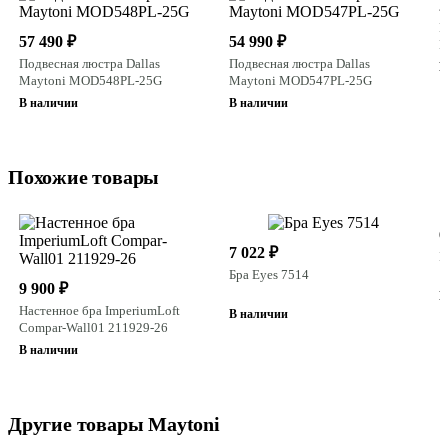
2
П
57 490 ₽
54 990 ₽
M
Подвесная люстра Dallas
Подвесная люстра Dallas
Н
Maytoni MOD548PL-25G
Maytoni MOD547PL-25G
В наличии
В наличии
Похожие товары
6
7 022 ₽
Б
Бра Eyes 7514
9 900 ₽
В
Настенное бра ImperiumLoft
В наличии
Compar-Wall01 211929-26
В наличии
Другие товары Maytoni