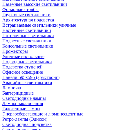
Наземные высокие светильники
Фонарные столбы
Грунтовые светильники
Архитектурная подсветка
Встраиваемые светильники уличные
Настенные светильники
Потолочные светильники
Подвесные светильники
Консольные светильники
Прожекторы
Уличные настольные
Подводные светильники
Подсветка ступеней
Офисное освещение
Панели 595х595 (армстронг)
Аварийные светильники
Лампочки
Бактерицидные
Светодиодные лампы
Лампы накаливания
Галогенные лампы
Энергосберегающие и люминесцентные
Ретро-лампы (Эдисон)
Светодиодная подсветка
Светодиодная лента