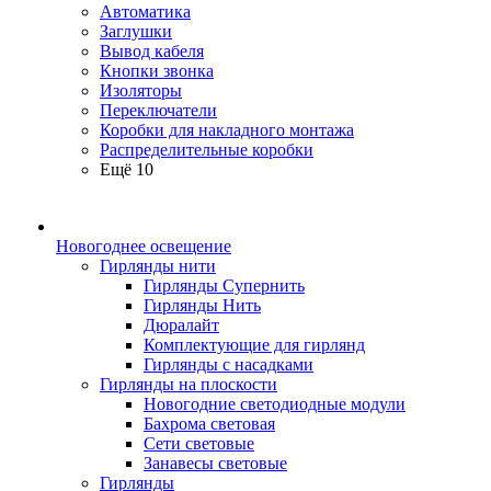
Автоматика
Заглушки
Вывод кабеля
Кнопки звонка
Изоляторы
Переключатели
Коробки для накладного монтажа
Распределительные коробки
Ещё 10
Новогоднее освещение
Гирлянды нити
Гирлянды Супернить
Гирлянды Нить
Дюралайт
Комплектующие для гирлянд
Гирлянды с насадками
Гирлянды на плоскости
Новогодние светодиодные модули
Бахрома световая
Сети световые
Занавесы световые
Гирлянды