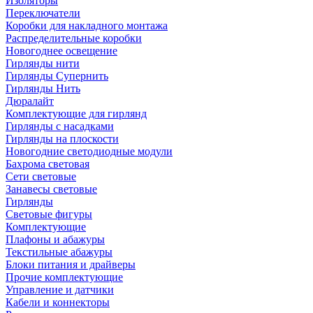
Изоляторы
Переключатели
Коробки для накладного монтажа
Распределительные коробки
Новогоднее освещение
Гирлянды нити
Гирлянды Супернить
Гирлянды Нить
Дюралайт
Комплектующие для гирлянд
Гирлянды с насадками
Гирлянды на плоскости
Новогодние светодиодные модули
Бахрома световая
Сети световые
Занавесы световые
Гирлянды
Световые фигуры
Комплектующие
Плафоны и абажуры
Текстильные абажуры
Блоки питания и драйверы
Прочие комплектующие
Управление и датчики
Кабели и коннекторы