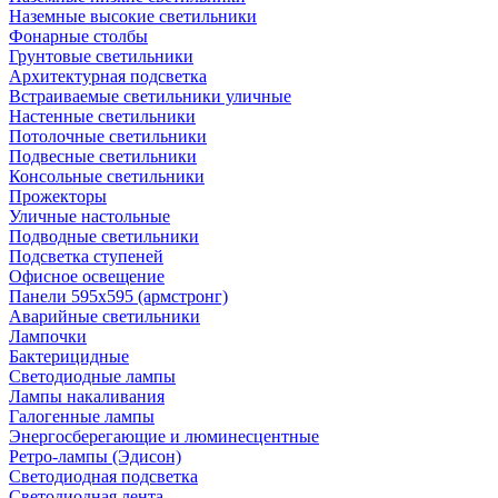
Наземные высокие светильники
Фонарные столбы
Грунтовые светильники
Архитектурная подсветка
Встраиваемые светильники уличные
Настенные светильники
Потолочные светильники
Подвесные светильники
Консольные светильники
Прожекторы
Уличные настольные
Подводные светильники
Подсветка ступеней
Офисное освещение
Панели 595х595 (армстронг)
Аварийные светильники
Лампочки
Бактерицидные
Светодиодные лампы
Лампы накаливания
Галогенные лампы
Энергосберегающие и люминесцентные
Ретро-лампы (Эдисон)
Светодиодная подсветка
Светодиодная лента