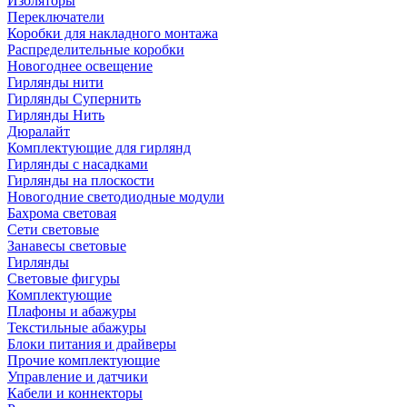
Изоляторы
Переключатели
Коробки для накладного монтажа
Распределительные коробки
Новогоднее освещение
Гирлянды нити
Гирлянды Супернить
Гирлянды Нить
Дюралайт
Комплектующие для гирлянд
Гирлянды с насадками
Гирлянды на плоскости
Новогодние светодиодные модули
Бахрома световая
Сети световые
Занавесы световые
Гирлянды
Световые фигуры
Комплектующие
Плафоны и абажуры
Текстильные абажуры
Блоки питания и драйверы
Прочие комплектующие
Управление и датчики
Кабели и коннекторы