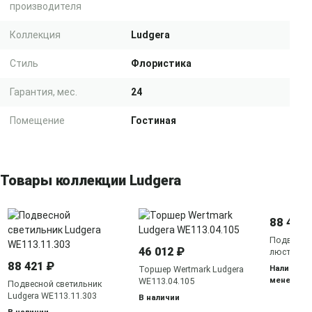
производителя
Коллекция
Ludgera
Стиль
Флористика
Гарантия, мес.
24
Помещение
Гостиная
Товары коллекции Ludgera
88 421 
Подвесная
46 012 ₽
люстра Lu
WE113.11.
88 421 ₽
Наличие у
Торшер Wertmark Ludgera
менедже
WE113.04.105
Подвесной светильник
Ludgera WE113.11.303
В наличии