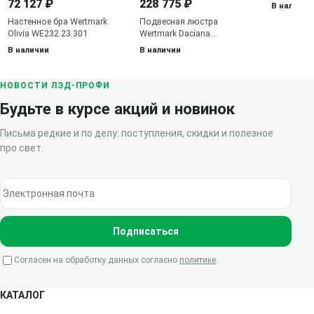
WE243.30.
72 127 ₽
228 775 ₽
В наличии
Настенное бра Wertmark
Подвесная люстра
Olivia WE232.23.301
Wertmark Daciana
WE185.18.223
В наличии
В наличии
НОВОСТИ ЛЭД-ПРОФИ
Будьте в курсе акций и новинок
Письма редкие и по делу: поступления, скидки и полезное
про свет.
Электронная почта
Подписаться
Согласен на обработку данных согласно
политике
КАТАЛОГ