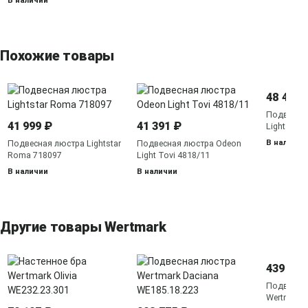
В наличии
Похожие товары
48 468 
Подвесна
41 999 ₽
41 391 ₽
Light Cape
В наличии
Подвесная люстра Lightstar
Подвесная люстра Odeon
Roma 718097
Light Tovi 4818/11
В наличии
В наличии
Другие товары Wertmark
439 471
Подвесна
Wertmark P