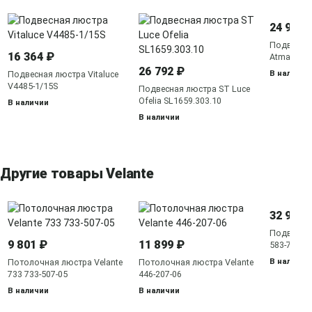
24 990 
Подвесная
16 364 ₽
Atman sma
26 792 ₽
В наличии
Подвесная люстра Vitaluce
V4485-1/15S
Подвесная люстра ST Luce
Ofelia SL1659.303.10
В наличии
В наличии
Другие товары Velante
32 919 
Подвесная
9 801 ₽
11 899 ₽
583-703-0
В наличии
Потолочная люстра Velante
Потолочная люстра Velante
733 733-507-05
446-207-06
В наличии
В наличии