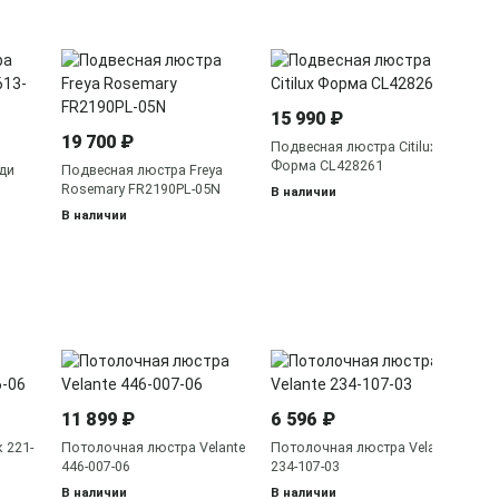
41
По
15 990 ₽
Li
19 700 ₽
В 
Подвесная люстра Citilux
Форма CL428261
ди
Подвесная люстра Freya
Rosemary FR2190PL-05N
В наличии
В наличии
7 
По
11 899 ₽
6 596 ₽
44
В 
 221-
Потолочная люстра Velante
Потолочная люстра Velante
446-007-06
234-107-03
В наличии
В наличии