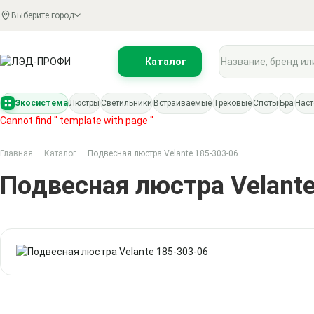
Выберите город
Поиск по каталогу
Каталог
Экосистема
Люстры
Светильники
Встраиваемые
Трековые
Споты
Бра
Нас
Cannot find '' template with page ''
Главная
Каталог
Подвесная люстра Velante 185-303-06
Подвесная люстра Velant