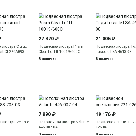
₽
27 870 ₽
21 005 ₽
 люстра Citilux
Подвесная люстра Prism
Подвесная люстра То
rt CL226A093
Clear Loft It 10019/600C
Lussole LSA-4613-08
В наличии
В наличии
₽
7 990 ₽
19 176 ₽
 люстра Velante
Потолочная люстра Velante
Подвесной светильник
3
446-007-04
026-06
В наличии
В наличии