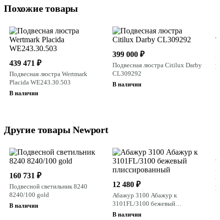
Похожие товары
4
П
399 000 ₽
A
439 471 ₽
1
Подвесная люстра Citilux Darby
В
CL309292
Подвесная люстра Wertmark
Placida WE243.30.503
В наличии
В наличии
Другие товары Newport
5
А
160 731 ₽
3
12 480 ₽
п
Подвесной светильник 8240
В
8240/100 gold
Абажур 3100 Абажур к
3101FL/3100 бежевый
В наличии
плиссированный
В наличии