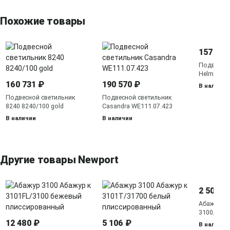
Похожие товары
157 199
Подвесно
Helma WE4
160 731 ₽
190 570 ₽
В наличии
Подвесной светильник
Подвесной светильник
8240 8240/100 gold
Casandra WE111.07.423
В наличии
В наличии
Другие товары Newport
2 500 ₽
Абажур 31
3100/S
12 480 ₽
5 106 ₽
В наличии