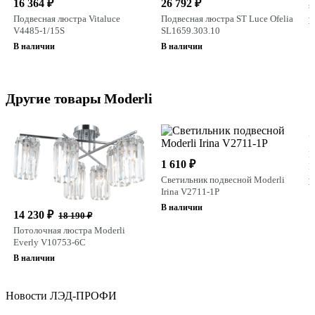
16 364 ₽
26 792 ₽
s
Подвесная люстра Vitaluce
Подвесная люстра ST Luce Ofelia
В
V4485-1/15S
SL1659.303.10
В наличии
В наличии
Другие товары Moderli
7
Н
1 610 ₽
N
Светильник подвесной Moderli
В
Irina V2711-1P
В наличии
14 230 ₽
18 190 ₽
Потолочная люстра Moderli
Everly V10753-6C
В наличии
Новости ЛЭД-ПРОФИ