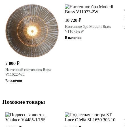
6
Н
10 720 ₽
V
Настенное бра Moderli Brass
В
V11073-2W
В наличии
7 000 ₽
Настенный светильник Brass
V11022-WL
В наличии
Похожие товары
2
П