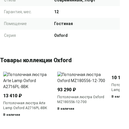
Стиль
Современный, Лофт
Гарантия, мес.
12
Помещение
Гостиная
Серия
Oxford
Товары коллекции Oxford
10 110 
Потолочна
93 290 ₽
Lamp Oxfo
13 410 ₽
В наличии
Потолочная люстра Oxford
MZ180556-12-700
Потолочная люстра Arte
Lamp Oxford A2716PL-8BK
В наличии
В наличии