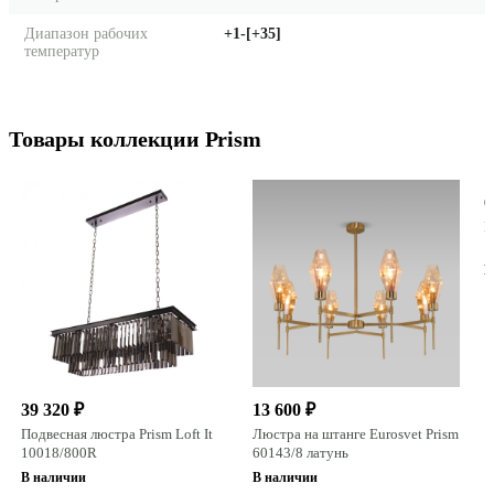
Диапазон рабочих
+1-[+35]
температур
Товары коллекции Prism
6
П
1
В
39 320 ₽
13 600 ₽
Подвесная люстра Prism Loft It
Люстра на штанге Eurosvet Prism
10018/800R
60143/8 латунь
В наличии
В наличии