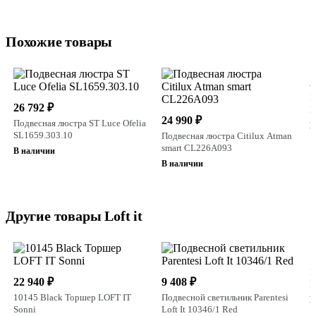
Похожие товары
2
П
26 792 ₽
L
24 990 ₽
Подвесная люстра ST Luce Ofelia
В
SL1659.303.10
Подвесная люстра Citilux Atman
smart CL226A093
В наличии
В наличии
Другие товары Loft it
1
П
22 940 ₽
9 408 ₽
L
10145 Black Торшер LOFT IT
Подвесной светильник Parentesi
В
Sonni
Loft It 10346/1 Red