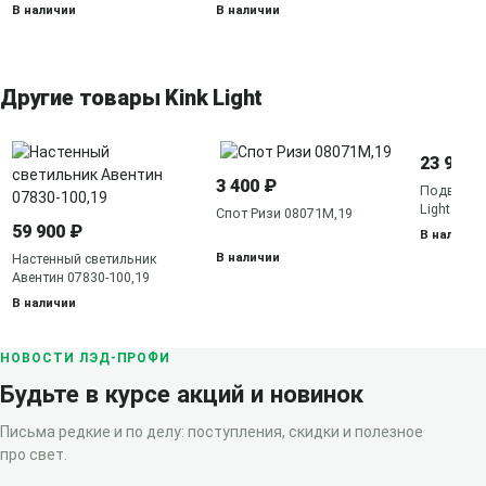
140535-26
В наличии
В наличии
Другие товары Kink Light
23 900 
3 400 ₽
Подвесна
Light Астр
Спот Ризи 08071M,19
59 900 ₽
В наличии
В наличии
Настенный светильник
Авентин 07830-100,19
В наличии
НОВОСТИ ЛЭД-ПРОФИ
Будьте в курсе акций и новинок
Письма редкие и по делу: поступления, скидки и полезное
про свет.