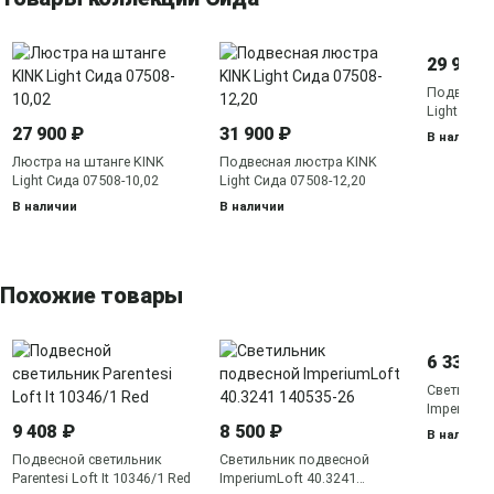
29 900 
Подвесна
Light Сида
27 900 ₽
31 900 ₽
В наличии
Люстра на штанге KINK
Подвесная люстра KINK
Light Сида 07508-10,02
Light Сида 07508-12,20
В наличии
В наличии
Похожие товары
6 330 ₽
Светильн
ImperiumL
140781-26
9 408 ₽
8 500 ₽
В наличии
Подвесной светильник
Светильник подвесной
Parentesi Loft It 10346/1 Red
ImperiumLoft 40.3241