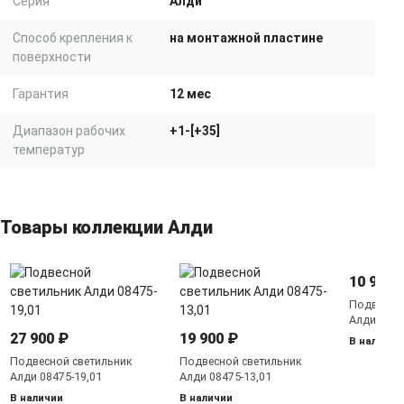
Серия
Алди
Способ крепления к
на монтажной пластине
поверхности
Гарантия
12 мес
Диапазон рабочих
+1-[+35]
температур
Товары коллекции Алди
10 900 
Подвесно
Алди 0847
27 900 ₽
19 900 ₽
В наличии
Подвесной светильник
Подвесной светильник
Алди 08475-19,01
Алди 08475-13,01
В наличии
В наличии