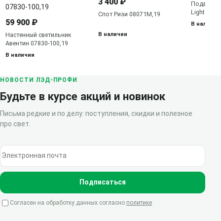
3 400 ₽
Подвесна
Light Астр
Спот Ризи 08071M,19
59 900 ₽
В наличии
В наличии
Настенный светильник
Авентин 07830-100,19
В наличии
НОВОСТИ ЛЭД-ПРОФИ
Будьте в курсе акций и новинок
Письма редкие и по делу: поступления, скидки и полезное
про свет.
Электронная почта
Подписаться
Согласен на обработку данных согласно
политике