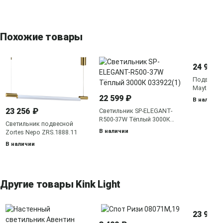
Похожие товары
24 990 
Подвесная
Maytoni 
22 599 ₽
В наличии
23 256 ₽
Светильник SP-ELEGANT-
R500-37W Тёплый 3000К
Светильник подвесной
033922(1)
В наличии
Zortes Nepo ZRS.1888.11
В наличии
Другие товары Kink Light
23 900 